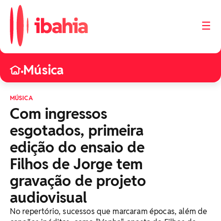
☰
Música
•
MÚSICA
Com ingressos
esgotados, primeira
edição do ensaio de
Filhos de Jorge tem
gravação de projeto
audiovisual
No repertório, sucessos que marcaram épocas, além de