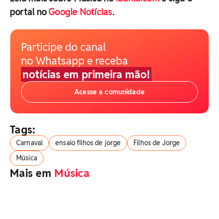
portal no
Google Notícias
.
Participe do canal
no Whatsapp e receba
notícias em primeira mão!
Acesse a comunidade
Tags:
Carnaval
ensaio filhos de jorge
Filhos de Jorge
Música
Mais em
Música