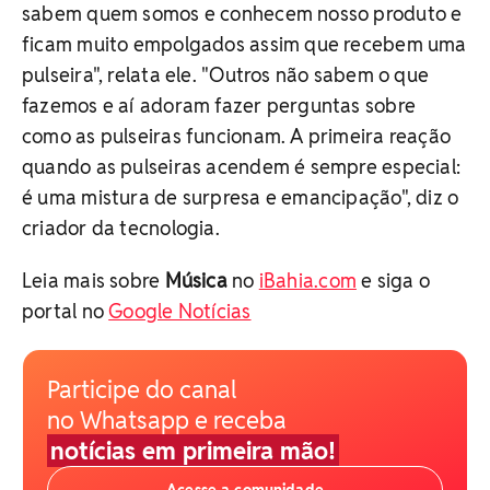
sabem quem somos e conhecem nosso produto e
ficam muito empolgados assim que recebem uma
pulseira", relata ele. "Outros não sabem o que
fazemos e aí adoram fazer perguntas sobre
como as pulseiras funcionam. A primeira reação
quando as pulseiras acendem é sempre especial:
é uma mistura de surpresa e emancipação", diz o
criador da tecnologia.
Leia mais sobre
Música
no
iBahia.com
e siga o
portal no
Google Notícias
Participe do canal
no Whatsapp e receba
notícias em primeira mão!
Acesse a comunidade