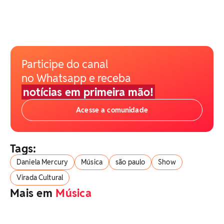
Participe do canal
no Whatsapp e receba
notícias em primeira mão!
Acesse a comunidade
Tags:
Daniela Mercury
Música
são paulo
Show
Virada Cultural
Mais em
Música