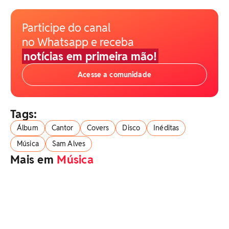
Participe do canal
no Whatsapp e receba
notícias em primeira mão!
Acesse a comunidade
Tags:
Álbum
Cantor
Covers
Disco
Inéditas
Música
Sam Alves
Mais em
Música