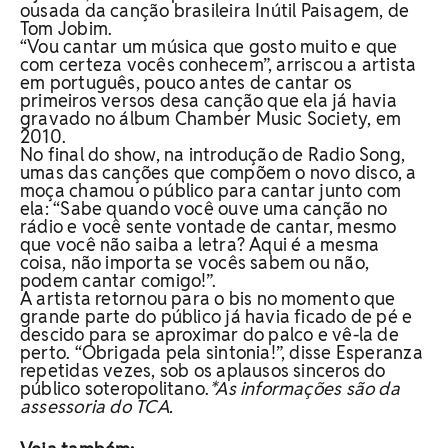
ousada da canção brasileira Inútil Paisagem, de
Tom Jobim.
“Vou cantar um música que gosto muito e que
com certeza vocês conhecem”, arriscou a artista
em português, pouco antes de cantar os
primeiros versos desa canção que ela já havia
gravado no álbum Chamber Music Society, em
2010.
No final do show, na introdução de Radio Song,
umas das canções que compõem o novo disco, a
moça chamou o público para cantar junto com
ela: “Sabe quando você ouve uma canção no
rádio e você sente vontade de cantar, mesmo
que você não saiba a letra? Aqui é a mesma
coisa, não importa se vocês sabem ou não,
podem cantar comigo!”.
A artista retornou para o bis no momento que
grande parte do público já havia ficado de pé e
descido para se aproximar do palco e vê-la de
perto. “Obrigada pela sintonia!”, disse Esperanza
repetidas vezes, sob os aplausos sinceros do
público soteropolitano.
*As informações são da
assessoria do TCA.