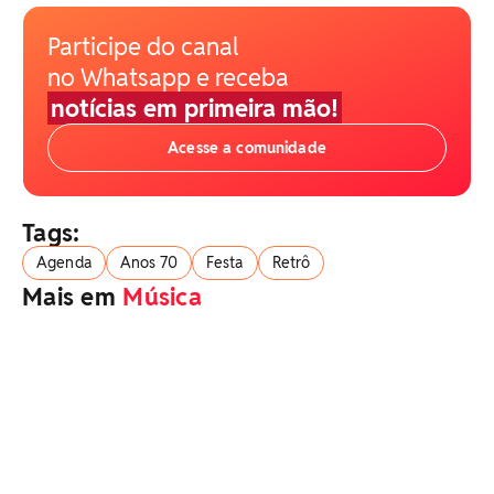
Participe do canal
no Whatsapp e receba
notícias em primeira mão!
Acesse a comunidade
Tags:
Agenda
Anos 70
Festa
Retrô
Mais em
Música