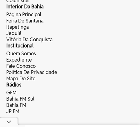
Colunistas
Interior Da Bahia
Página Principal
Feira De Santana
Itapetinga
Jequié
Vitória Da Conquista
Institucional
Quem Somos
Expediente
Fale Conosco
Política De Privacidade
Mapa Do Site
Rádios
GFM
Bahia FM Sul
Bahia FM
JP FM
copyright © 2025 bahia eventos ltda -
todos os direitos reservados.