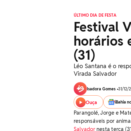
ÚLTIMO DIA DE FESTA
Festival 
horários 
(31)
Léo Santana é o resp
Virada Salvador
Isadora Gomes
•
31/12/2
Ouça
iBahia n
Parangolé, Jorge e Mat
responsáveis por animar
Salvador
nesta terça (3