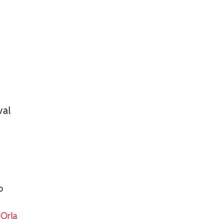
val
o
 Orla