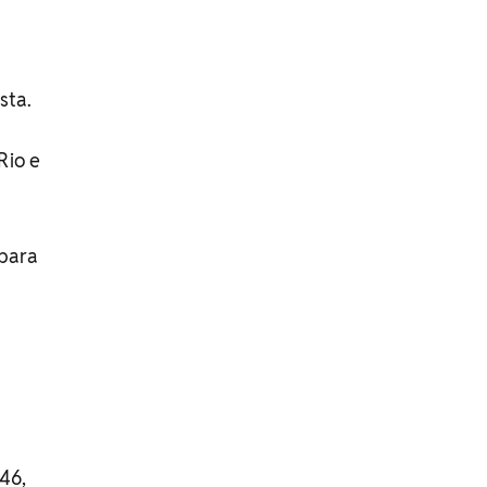
sta.
Rio e
 para
346,