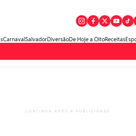
as
Carnaval
Salvador
Diversão
De Hoje a Oito
Receitas
Esp
CONTINUA APÓS A PUBLICIDADE