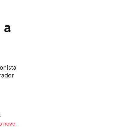
 a
onista
vador
a
o novo