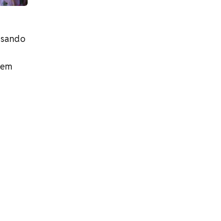
usando
o em