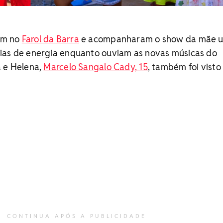
am no
Farol da Barra
e acompanharam o show da mãe 
ias de energia enquanto ouviam as novas músicas do
a e Helena,
Marcelo Sangalo Cady, 15
, também foi vist
CONTINUA APÓS A PUBLICIDADE