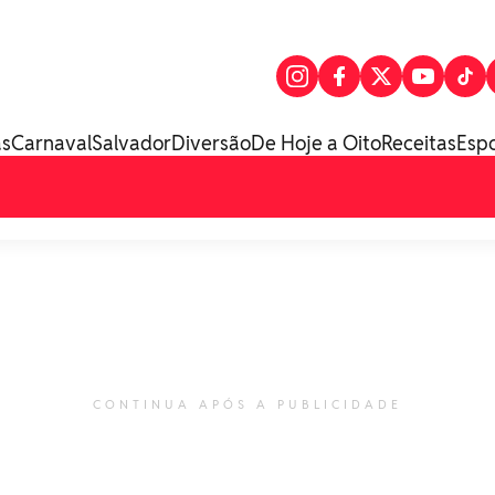
as
Carnaval
Salvador
Diversão
De Hoje a Oito
Receitas
Esp
CONTINUA APÓS A PUBLICIDADE