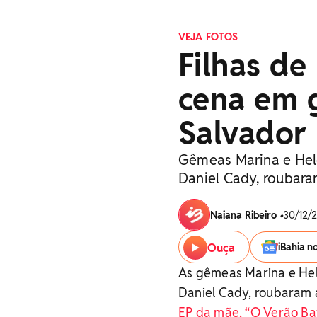
VEJA FOTOS
Filhas de
cena em 
Salvador
Gêmeas Marina e Helen
Daniel Cady, roubar
Naiana Ribeiro
•
30/12/2
Ouça
iBahia n
As gêmeas Marina e Hele
Daniel Cady, roubaram 
EP da mãe, “O Verão Ba