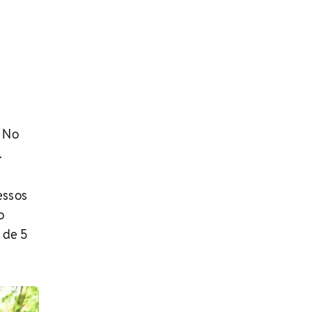
. No
.
essos
o
 de 5