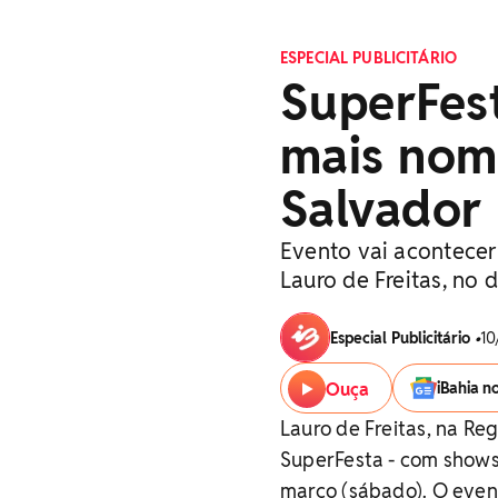
ESPECIAL PUBLICITÁRIO
SuperFest
mais nom
Salvador
Evento vai acontece
Lauro de Freitas, no 
Especial Publicitário
•
10
Ouça
iBahia n
Lauro de Freitas, na Re
SuperFesta - com shows 
março (sábado). O even