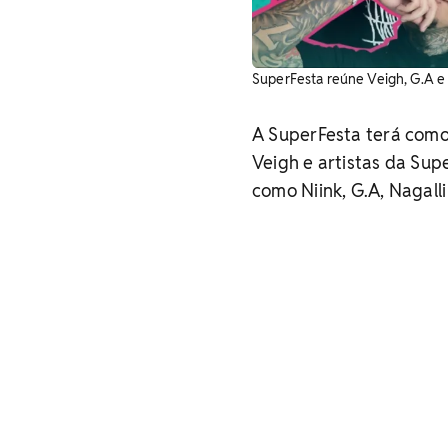
SuperFesta reúne Veigh, G.A e 
A SuperFesta terá como
Veigh e artistas da Sup
como Niink, G.A, Nagall