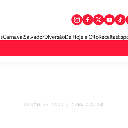
as
Carnaval
Salvador
Diversão
De Hoje a Oito
Receitas
Esp
CONTINUA APÓS A PUBLICIDADE