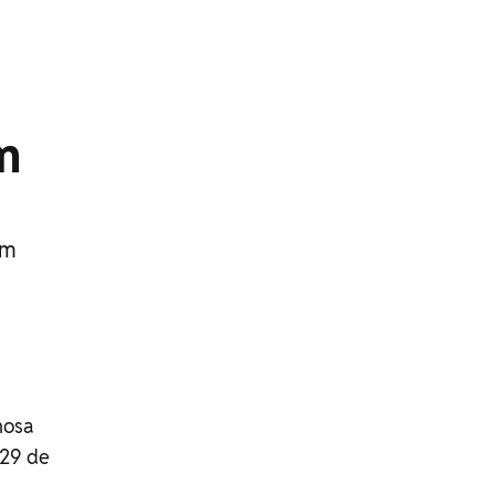
m
em
mosa
 29 de