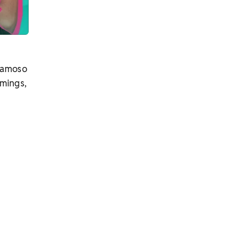
 famoso
amings,