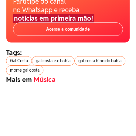
Participe do canal
no Whatsapp e receba
notícias em primeira mão!
Acesse a comunidade
Tags:
Gal Costa
gal costa e.c bahia
gal costa hino do bahia
morre gal costa
Mais em
Música