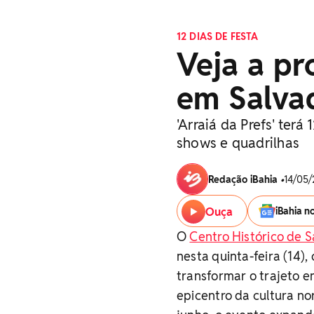
12 DIAS DE FESTA
Veja a p
em Salvad
'Arraiá da Prefs' ter
shows e quadrilhas
Redação iBahia
•
14/05/
Ouça
iBahia n
O
Centro Histórico de 
nesta quinta-feira (14),
transformar o trajeto e
epicentro da cultura nor