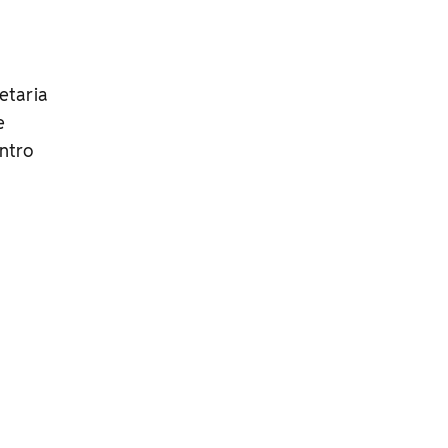
etaria
e
ntro