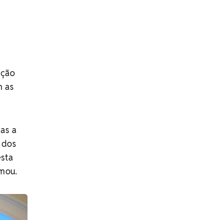
ação
m as
as a
 dos
esta
rmou.