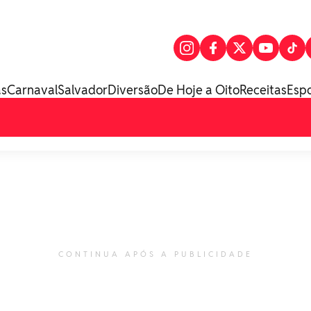
as
Carnaval
Salvador
Diversão
De Hoje a Oito
Receitas
Esp
CONTINUA APÓS A PUBLICIDADE