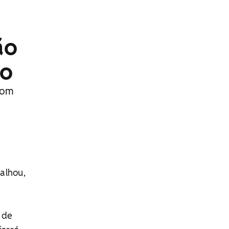
ão
co
 com
talhou,
 de