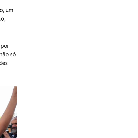
ão, um
ão,
 por
 não só
des