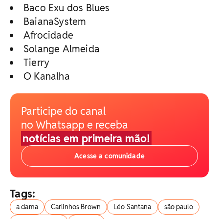
Baco Exu dos Blues
BaianaSystem
Afrocidade
Solange Almeida
Tierry
O Kanalha
Participe do canal
no Whatsapp e receba
notícias em primeira mão!
Acesse a comunidade
Tags:
a dama
Carlinhos Brown
Léo Santana
são paulo