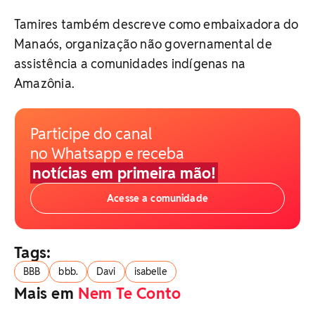
Tamires também descreve como embaixadora do
Manaós, organização não governamental de
assistência a comunidades indígenas na
Amazônia.
Participe do canal
no Whatsapp e receba
notícias em primeira mão!
Acesse a comunidade
Tags:
BBB
bbb.
Davi
isabelle
Mais em
Nem Te Conto