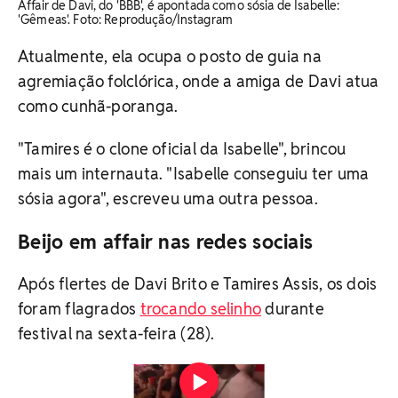
Affair de Davi, do 'BBB', é apontada como sósia de Isabelle:
'Gêmeas'. Foto: Reprodução/Instagram
Atualmente, ela ocupa o posto de guia na
agremiação folclórica, onde a amiga de Davi atua
como cunhã-poranga.
"Tamires é o clone oficial da Isabelle", brincou
mais um internauta. "Isabelle conseguiu ter uma
sósia agora", escreveu uma outra pessoa.
Beijo em affair nas redes sociais
Após flertes de Davi Brito e Tamires Assis, os dois
foram flagrados
trocando selinho
durante
festival na sexta-feira (28).
Affair de Davi, do 'BBB', é apontada como sósia de
Isabelle: 'Gêmeas' Vídeo: Reprodução/Redes Sociais