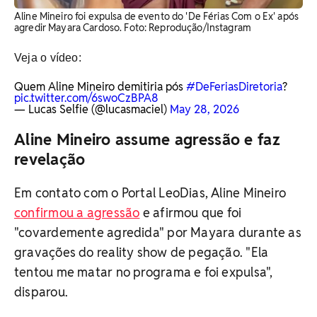
Aline Mineiro foi expulsa de evento do 'De Férias Com o Ex' após
agredir Mayara Cardoso. Foto: Reprodução/Instagram
Veja o vídeo:
Quem Aline Mineiro demitiria pós
#DeFeriasDiretoria
?
pic.twitter.com/6swoCzBPA8
— Lucas Selfie (@lucasmaciel)
May 28, 2026
Aline Mineiro assume agressão e faz
revelação
Em contato com o Portal LeoDias, Aline Mineiro
confirmou a agressão
e afirmou que foi
"covardemente agredida" por Mayara durante as
gravações do reality show de pegação. "Ela
tentou me matar no programa e foi expulsa",
disparou.