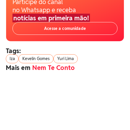
Participe do canal
no Whatsapp e receba
notícias em primeira mão!
Acesse a comunidade
Tags:
Iza
Kevelin Gomes
Yuri Lima
Mais em
Nem Te Conto