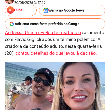
20/05/2026 às 17:29
Ouça
iBahia no Google News
Adicionar como fonte preferida no Google
Andressa Urach revelou ter reatado o
casamento
com Flávio Giglioli após um término polêmico. A
criadora de conteúdo adulto, nesta quarta-feira
(20),
contou detalhes do que levou à decisão.