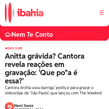
☰
Nem Te Conto
•
NOVO CLIPE
Anitta grávida? Cantora
revela reações em
gravação: 'Que po*a é
essa?'
Cantora Anitta usou barriga 'postiça' para gravar o
videoclipe de 'São Paulo', que lançou com The Weeknd
Nanci Souza