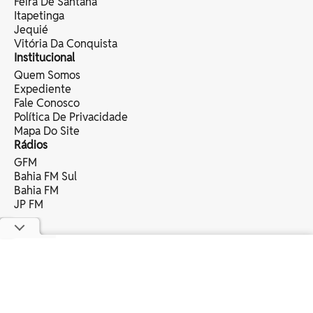
Feira De Santana
Itapetinga
Jequié
Vitória Da Conquista
Institucional
Quem Somos
Expediente
Fale Conosco
Política De Privacidade
Mapa Do Site
Rádios
GFM
Bahia FM Sul
Bahia FM
JP FM
copyright © 2025 bahia eventos ltda -
todos os direitos reservados.