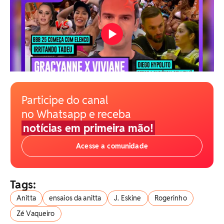
Participe do canal
no Whatsapp e receba
notícias em primeira mão!
Acesse a comunidade
Tags:
Anitta
ensaios da anitta
J. Eskine
Rogerinho
Zé Vaqueiro