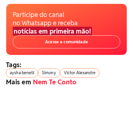
Participe do canal
no Whatsapp e receba
notícias em primeira mão!
Acesse a comunidade
Tags:
aysha benelli
Simony
Victor Alexandre
Mais em
Nem Te Conto