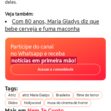
deles.
Veja também:
Com 80 anos, Maria Gladys diz que
bebe cerveja e fuma maconha
Participe do canal
no Whatsapp e receba
notícias em primeira mão!
Acesse a comunidade
Tags:
Atriz
atriz Maria Gladys
Brasileira
filme de terror
Globo
Hollywood
musa do cinema de horror
Mais em
Nem Te Conto