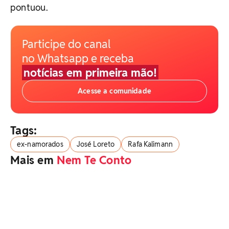
pontuou.
Participe do canal
no Whatsapp e receba
notícias em primeira mão!
Acesse a comunidade
Tags:
ex-namorados
José Loreto
Rafa Kalimann
Mais em
Nem Te Conto