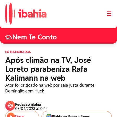
☰
Nem Te Conto
•
EX-NAMORADOS
Após climão na TV, José
Loreto parabeniza Rafa
Kalimann na web
Ator foi criticado na web por saia justa durante
Domingão com Huck
Redação iBahia
03/04/2023 às 0:45
Ouça
iBahia no Google News