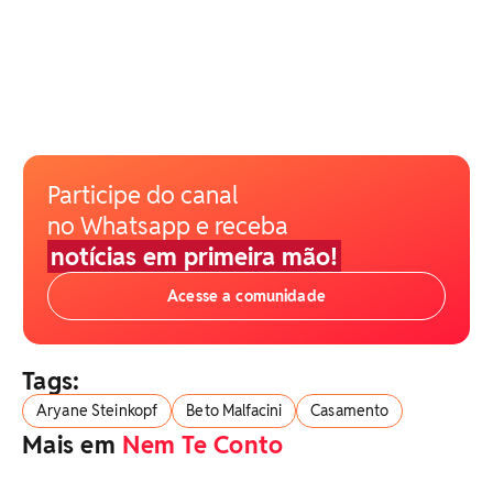
Participe do canal
no Whatsapp e receba
notícias em primeira mão!
Acesse a comunidade
Tags:
Aryane Steinkopf
Beto Malfacini
Casamento
Mais em
Nem Te Conto