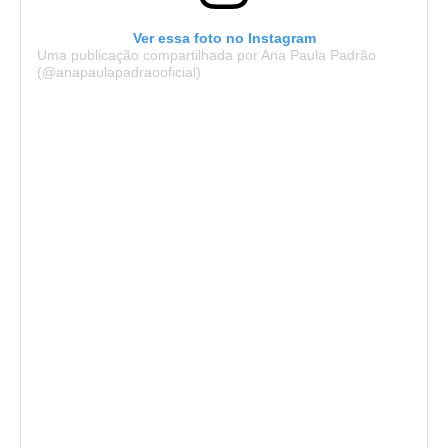
Ver essa foto no Instagram
Uma publicação compartilhada por Ana Paula Padrão
(@anapaulapadraooficial)