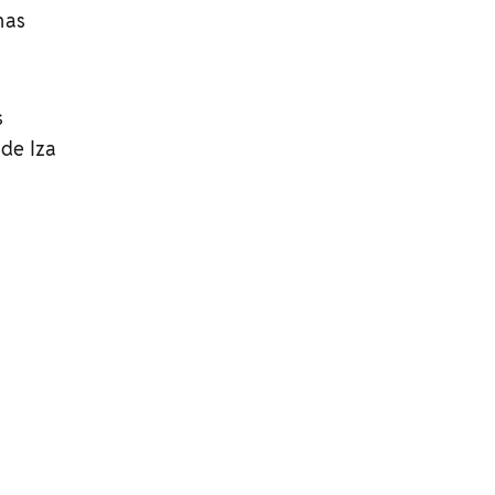
nas
s
de Iza