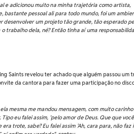
real e adicionou muito na minha trajetória como artista,
ve, bastante pessoal ali para todo mundo, foi um ambie
r desenvolver um projeto tão grande, tão esperado pe
o trabalho dela, né? Então tinha aí uma responsabilid
ing Saints revelou ter achado que alguém passou um t
onvite da cantora para fazer uma participação no disco
l, ela mesma me mandou mensagem, com muito carinh
 Tipo eu falei assim, 'pelo amor de Deus. Que que você
era trote, sabe? Eu falei assim 'Ah, cara para, não faz i