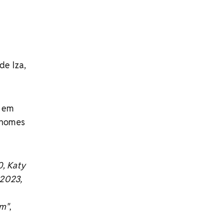
de Iza,
u em
 nomes
0, Katy
 2023,
im"
,