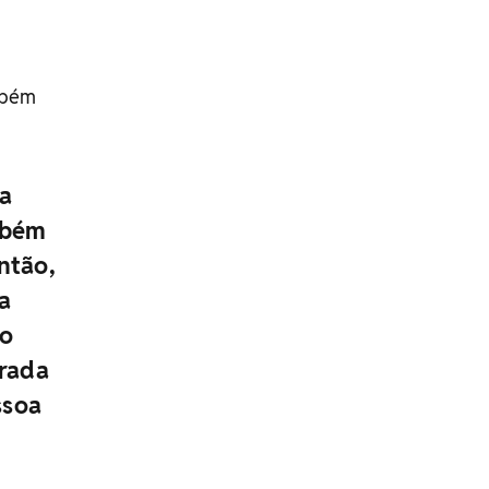
mbém
ta
mbém
ntão,
a
to
brada
ssoa