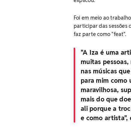
explicou.
Foi em meio ao trabalho
participar das sessões 
faz parte como "feat".
"A Iza é uma art
muitas pessoas,
nas músicas que 
para mim como u
maravilhosa, su
mais do que doei
ali porque a tr
e como artista", 