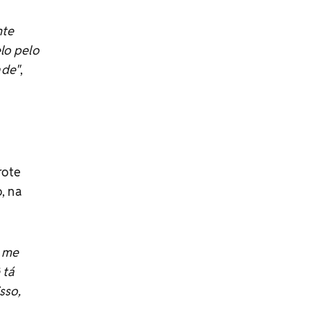
nte
lo pelo
ade"
,
rote
, na
o me
 tá
sso,