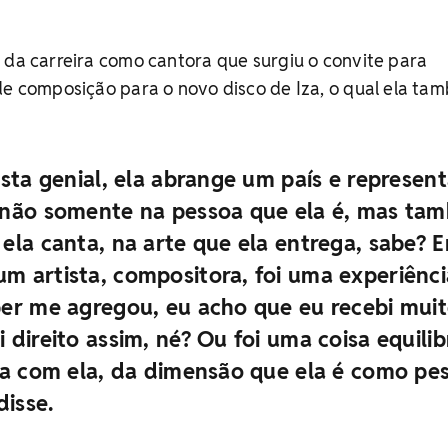
 da carreira como cantora que surgiu o convite para
de composição para o novo disco de Iza, o qual ela ta
ista genial, ela abrange um país e represen
 não somente na pessoa que ela é, mas ta
ela canta, na arte que ela entrega, sabe? E
m artista, compositora, foi uma experiênci
per me agregou, eu acho que eu recebi mui
 direito assim, né? Ou foi uma coisa equili
oca com ela, da dimensão que ela é como pe
disse.