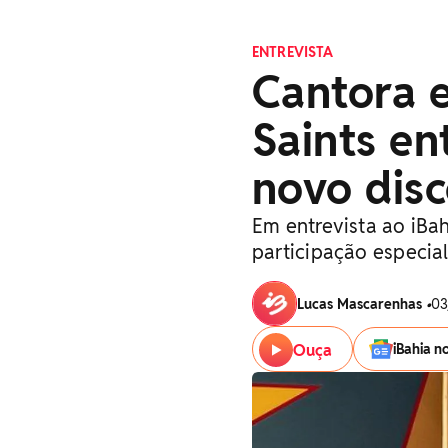
ENTREVISTA
Cantora 
Saints en
novo disc
Em entrevista ao iBahi
participação especia
Lucas Mascarenhas
•
03
Ouça
iBahia n