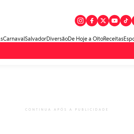
as
Carnaval
Salvador
Diversão
De Hoje a Oito
Receitas
Esp
CONTINUA APÓS A PUBLICIDADE