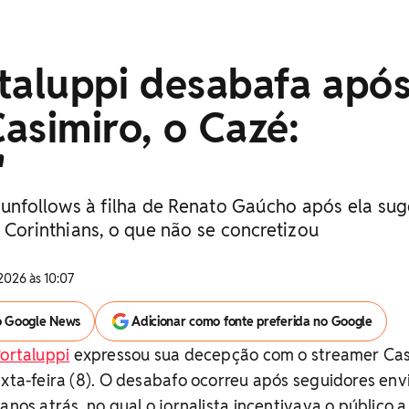
taluppi desabafa apó
asimiro, o Cazé:
'
 unfollows à filha de Renato Gaúcho após ela sug
 Corinthians, o que não se concretizou
2026 às 10:07
o Google News
Adicionar como fonte preferida no Google
Portaluppi
expressou sua decepção com o streamer Cas
exta-feira (8). O desabafo ocorreu após seguidores en
anos atrás, no qual o jornalista incentivava o público a