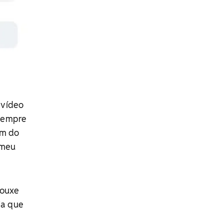
 vídeo
 Sempre
am do
 meu
rouxe
ia que