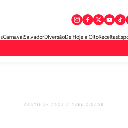
as
Carnaval
Salvador
Diversão
De Hoje a Oito
Receitas
Esp
CONTINUA APÓS A PUBLICIDADE