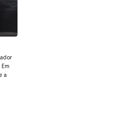
nador
.
Em
e a