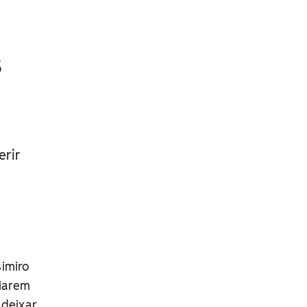
s
erir
imiro
viarem
 deixar