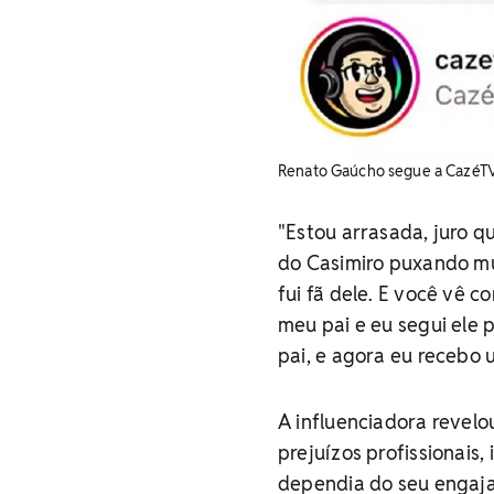
Renato Gaúcho segue a CazéTV
"Estou arrasada, juro 
do Casimiro puxando mu
fui fã dele. E você vê c
meu pai e eu segui ele p
pai, e agora eu recebo 
A influenciadora revel
prejuízos profissionais
dependia do seu engaja