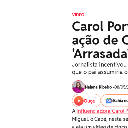
VÍDEO
Carol Por
ação de C
'Arrasada
Jornalista incentivou
que o pai assumiria o
Naiana Ribeiro
•
08/05/
Ouça
iBahia n
A
influenciadora Carol 
Miguel, o Cazé, nesta s
a ela um vídeo de cinco 