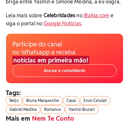
briga entre Yasmin e Simone Medina, a ex-sogra.
Leia mais sobre
Celebridades
no
iBahia.com
e
siga o portal no
Google Notícias
.
Participe do canal
no Whatsapp e receba
notícias em primeira mão!
Acesse a comunidade
Tags:
Beijo
Bruna Marquezine
Casal
Enzo Celulari
Gabriel Medina
Romance
Yasmin Brunet
Mais em
Nem Te Conto