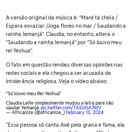
A versão original da música é: “Maré tá cheia /
Espera esvaziar /Joga flores no mar / Saudando a
rainha Iemanjá”. Claudia, no entanto, altera o
“Saudando a rainha Iemanjá” por “Só louvo meu
rei Yeshua”.
O fato em questão rendeu diversas opiniões nas
redes sociais e ela chegou a ser acusada de
intolerância religiosa. Veja o vídeo abaixo:
“Só louvo meu Rei Yeshua”
Claudia Leite simplesmente mudou a letra para não
saudar Yemanjá.
pic.twitter.com/TASUGA76tV
— Africanize (@africanize_)
February 13, 2024
"Essa pessoa só canta Axé pela grana e fama, ela