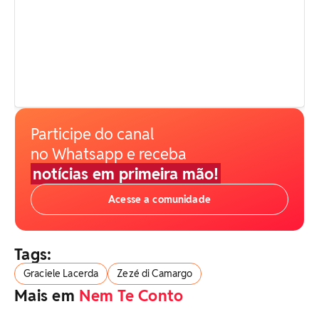
Participe do canal
no Whatsapp e receba
notícias em primeira mão!
Acesse a comunidade
Tags:
Graciele Lacerda
Zezé di Camargo
Mais em
Nem Te Conto