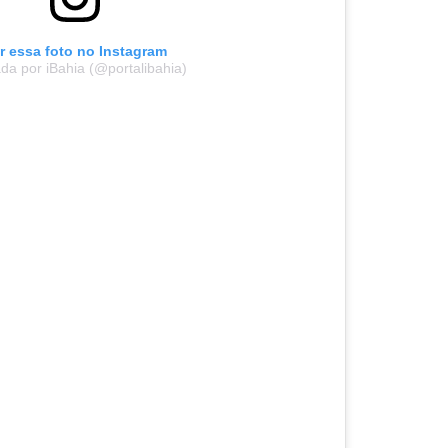
r essa foto no Instagram
da por iBahia (@portalibahia)