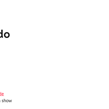
do
 de
m show