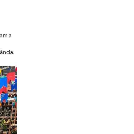
ram a
ância.