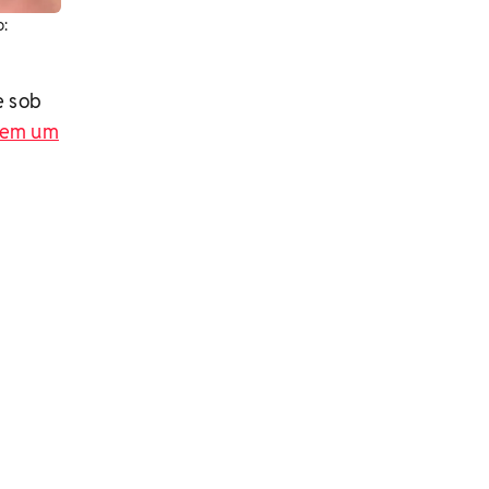
o:
e sob
o em um