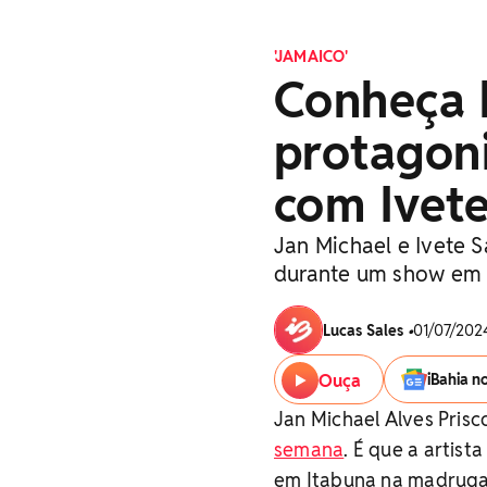
'JAMAICO'
Conheça 
protagon
com Ivet
Jan Michael e Ivete
durante um show em 
Lucas Sales
•
01/07/2024
Ouça
iBahia n
Jan Michael Alves Prisc
semana
. É que a artis
em Itabuna na madrugad