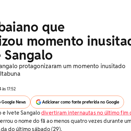
baiano que
izou momento inusita
e Sangalo
 Sangalo protagonizaram um momento inusitado
Itabuna
 às 17:52
o Google News
Adicionar como fonte preferida no Google
o e Ivete Sangalo
divertiram internautas no último fim
ta errou o nome do fã ao menos quatro vezes durante u
a do último sábado (29).