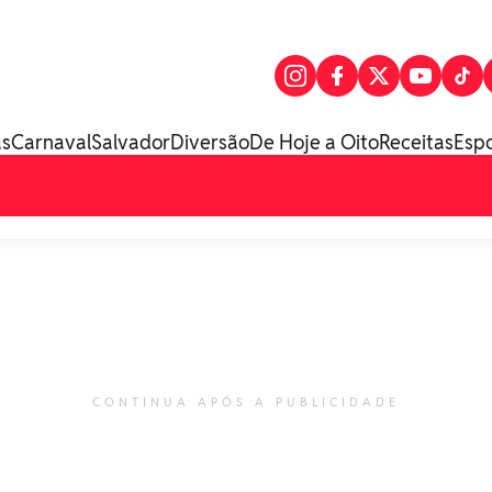
as
Carnaval
Salvador
Diversão
De Hoje a Oito
Receitas
Esp
CONTINUA APÓS A PUBLICIDADE