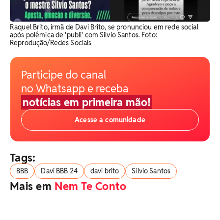
Raquel Brito, irmã de Davi Brito, se pronunciou em rede social
após polêmica de 'publi' com Silvio Santos. Foto:
Reprodução/Redes Sociais
Participe do canal
no Whatsapp e receba
notícias em primeira mão!
Acesse a comunidade
Tags:
BBB
Davi BBB 24
davi brito
Silvio Santos
Mais em
Nem Te Conto