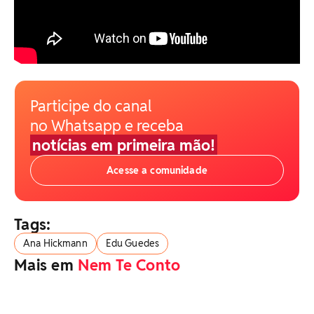
Participe do canal
no Whatsapp e receba
notícias em primeira mão!
Acesse a comunidade
Tags:
Ana Hickmann
Edu Guedes
Mais em
Nem Te Conto