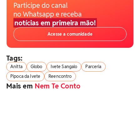
Participe do canal
no Whatsapp e receba
notícias em primeira mão!
Acesse a comunidade
Tags:
Anitta
Globo
Ivete Sangalo
Parceria
Pipoca da Ivete
Reencontro
Mais em
Nem Te Conto