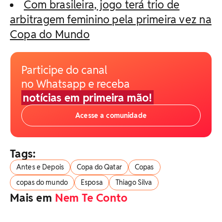
Com brasileira, jogo terá trio de
arbitragem feminino pela primeira vez na
Copa do Mundo
Participe do canal
no Whatsapp e receba
notícias em primeira mão!
Acesse a comunidade
Tags:
Antes e Depois
Copa do Qatar
Copas
copas do mundo
Esposa
Thiago Silva
Mais em
Nem Te Conto