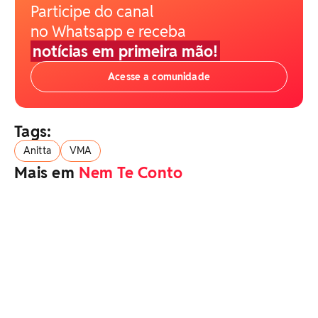
Participe do canal
no Whatsapp e receba
notícias em primeira mão!
Acesse a comunidade
Tags:
Anitta
VMA
Mais em
Nem Te Conto