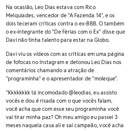
Na ocasião, Leo Dias estava com Rico
Melquíades, vencedor de "A Fazenda 14", e os
dois teceram críticas contra o ex-BBB. O também
o ex-integrante do "De Férias com o Ex" disse que
Davi não tinha talento para estar na Globo.
Davi viu os vídeos com as críticas em uma página
de fofocas no Instagram e detonou Leo Dias nos
comentários chamando a atração de
"programinha" e o apresentador de "moleque".
"Kkkkkkkk tá incomodado @leodias, eu assisto
vocês e dou é risada com o que vocês falam,
você acha que com esse seu programinha você
vai tirar minha paz? Oh meu amigo eu passei 3
meses naquela casa ali e saí campeão, você acha