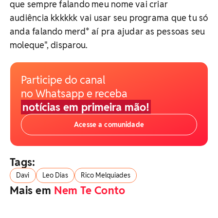
que sempre falando meu nome vai criar
audiência kkkkkk vai usar seu programa que tu só
anda falando merd* aí pra ajudar as pessoas seu
moleque", disparou.
Participe do canal
no Whatsapp e receba
notícias em primeira mão!
Acesse a comunidade
Tags:
Davi
Leo Dias
Rico Melquiades
Mais em
Nem Te Conto