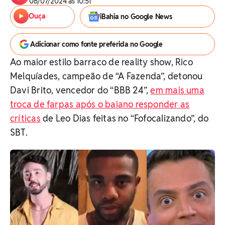
06/07/2024 às 10:51
Ouça
iBahia no Google News
Adicionar como fonte preferida no Google
Ao maior estilo barraco de reality show, Rico
Melquíades, campeão de “A Fazenda”, detonou
Davi Brito, vencedor do “BBB 24”,
em mais uma
troca de farpas após o baiano responder as
críticas
de Leo Dias feitas no “Fofocalizando”, do
SBT.