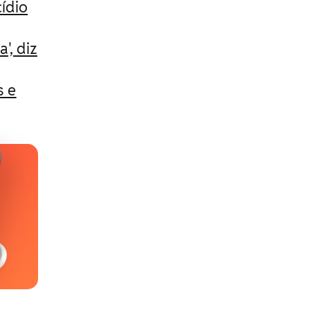
ídio
', diz
s e