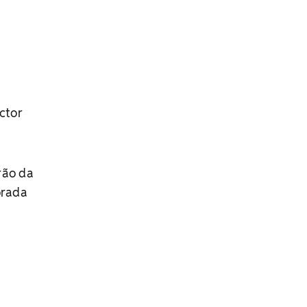
ctor
rão da
orada