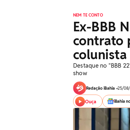
NEM TE CONTO
Ex-BBB N
contrato 
colunista
Destaque no "BBB 22",
show
Redação iBahia
•
25/08/
Ouça
iBahia n