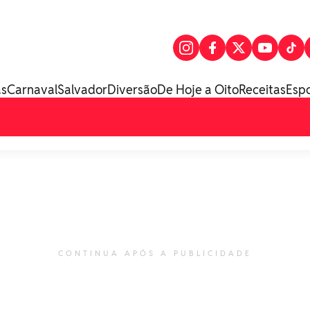
as
Carnaval
Salvador
Diversão
De Hoje a Oito
Receitas
Esp
CONTINUA APÓS A PUBLICIDADE