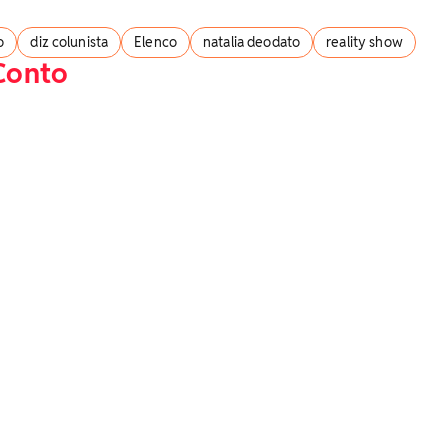
o
diz colunista
Elenco
natalia deodato
reality show
Conto