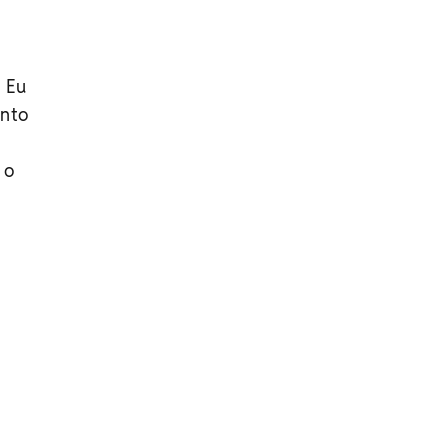
. Eu
anto
 o