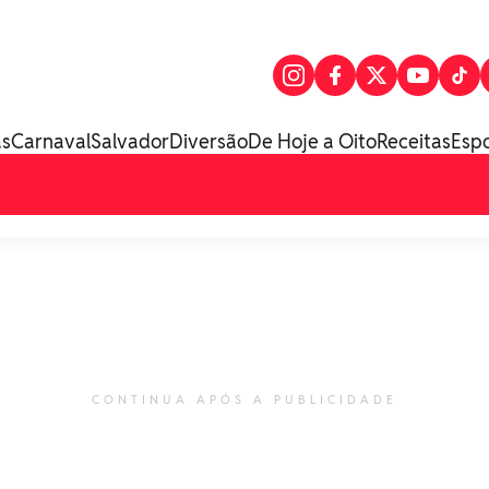
as
Carnaval
Salvador
Diversão
De Hoje a Oito
Receitas
Esp
CONTINUA APÓS A PUBLICIDADE