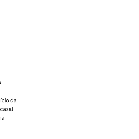
s
ício da
casal
ma