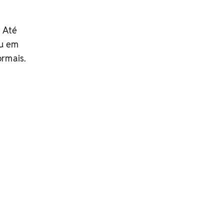
. Até
eu em
ormais.