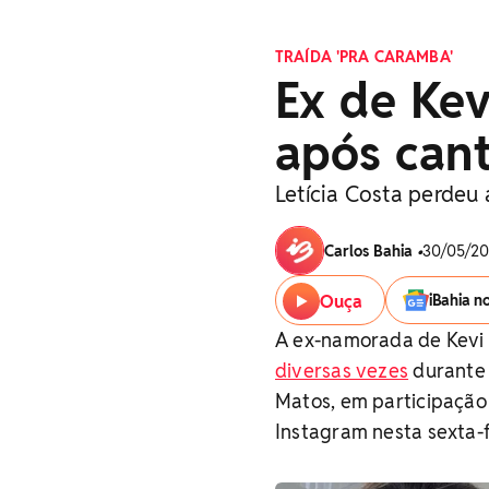
TRAÍDA 'PRA CARAMBA'
Ex de Kev
após cant
Letícia Costa perdeu
Carlos Bahia
•
30/05/202
Ouça
iBahia n
A ex-namorada de Kevi
diversas vezes
durante 
Matos, em participação 
Instagram nesta sexta-f