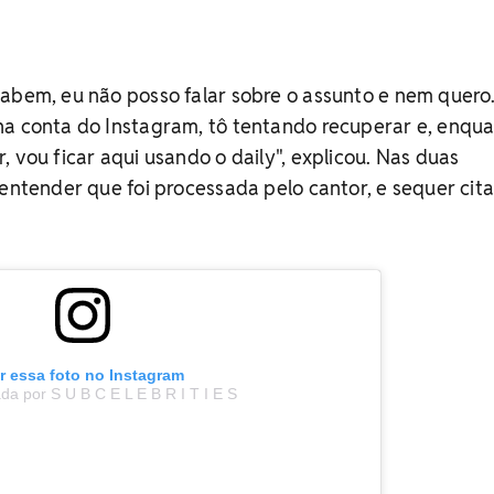
abem, eu não posso falar sobre o assunto e nem quero
ha conta do Instagram, tô tentando recuperar e, enqu
 vou ficar aqui usando o daily", explicou. Nas duas
 entender que foi processada pelo cantor, e sequer cita
r essa foto no Instagram
a por S U B C E L E B R I T I E S