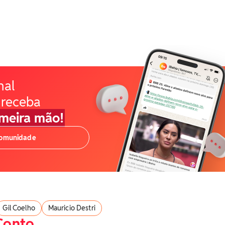
nal
 receba
imeira mão!
comunidade
Gil Coelho
Mauricio Destri
Conto