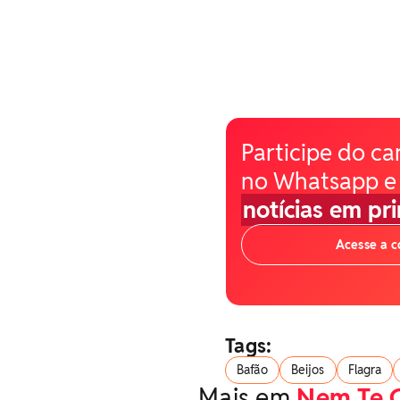
Participe do ca
no Whatsapp e
notícias em pr
Acesse a 
Tags:
Bafão
Beijos
Flagra
Mais em
Nem Te 