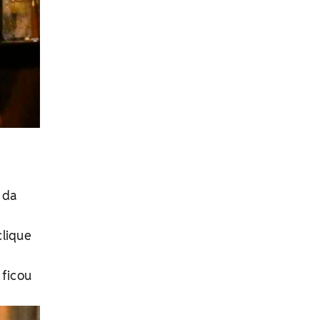
e da
clique
 ficou