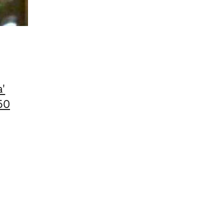
a'
50