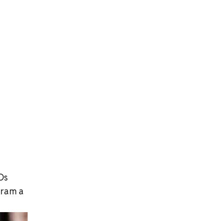
 Os
aram a