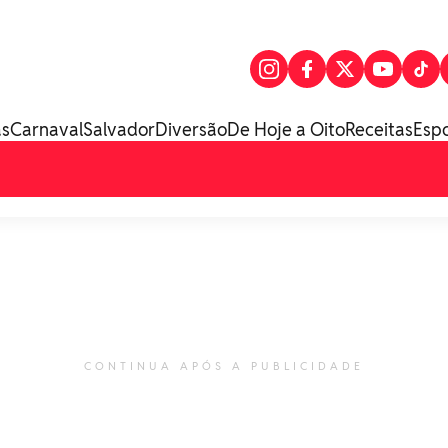
as
Carnaval
Salvador
Diversão
De Hoje a Oito
Receitas
Esp
CONTINUA APÓS A PUBLICIDADE