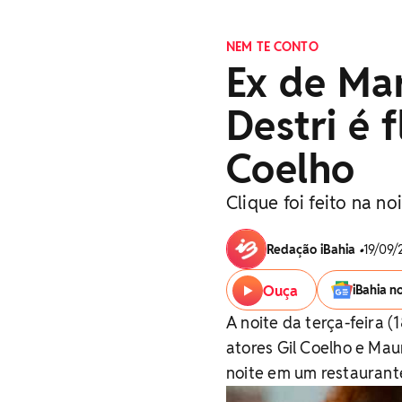
NEM TE CONTO
Ex de Mar
Destri é 
Coelho
Clique foi feito na no
Redação iBahia
•
19/09/
Ouça
iBahia n
A noite da terça-feira 
atores Gil Coelho e Mau
noite em um restaurant