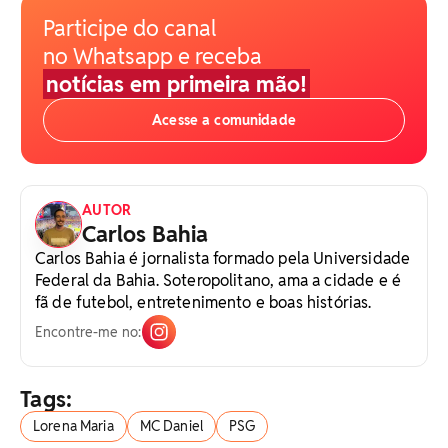
Participe do canal
no Whatsapp e receba
notícias em primeira mão!
Acesse a comunidade
AUTOR
Carlos Bahia
Carlos Bahia é jornalista formado pela Universidade
Federal da Bahia. Soteropolitano, ama a cidade e é
fã de futebol, entretenimento e boas histórias.
Encontre-me no:
Tags:
Lorena Maria
MC Daniel
PSG