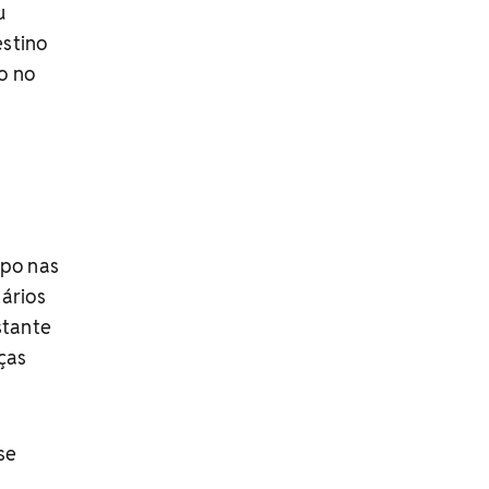
u
estino
o no
rpo nas
ários
stante
ças
se