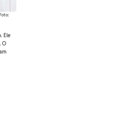
Foto:
. Ele
. O
ram