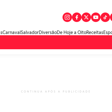
as
Carnaval
Salvador
Diversão
De Hoje a Oito
Receitas
Esp
CONTINUA APÓS A PUBLICIDADE