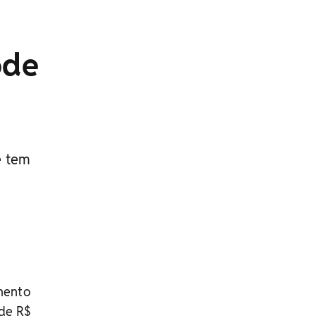
ode
e tem
e
amento
 de R$