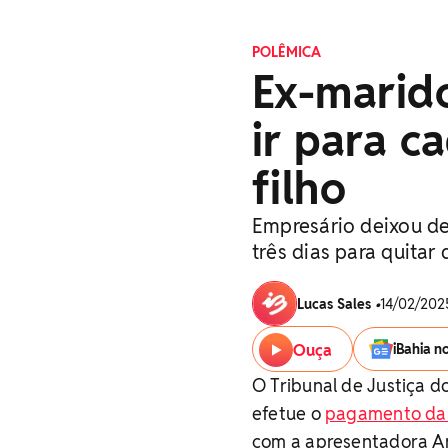
POLÊMICA
Ex-marid
ir para c
filho
Empresário deixou d
três dias para quitar 
Lucas Sales
•
14/02/2025
Ouça
iBahia n
O Tribunal de Justiça 
efetue o
pagamento da p
com a apresentadora An