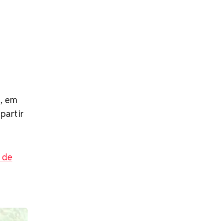
a, em
partir
 de