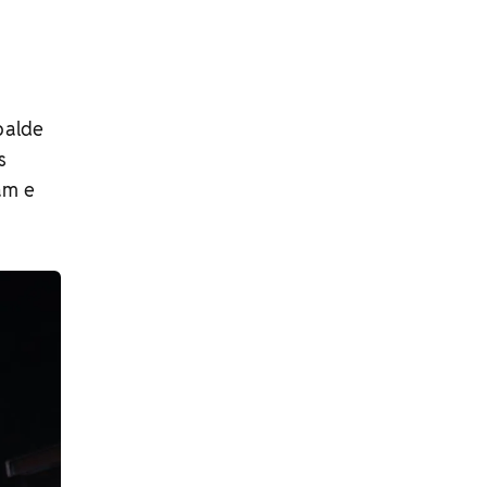
balde
s
am e