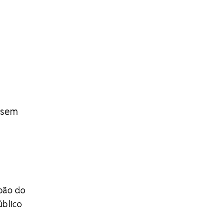
ssem
oão do
úblico