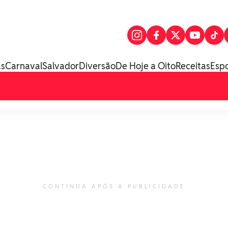
as
Carnaval
Salvador
Diversão
De Hoje a Oito
Receitas
Esp
CONTINUA APÓS A PUBLICIDADE