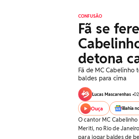
CONFUSÃO
Fã se fe
Cabelinh
detona c
Fã de MC Cabelinho t
baldes para cima
Lucas Mascarenhas
•
02
Ouça
iBahia n
O cantor MC Cabelinho
Meriti, no Rio de Janeiro
para jogar baldes de b