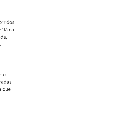
orridos
 ‘Tá na
ada,
.
e o
radas
a que