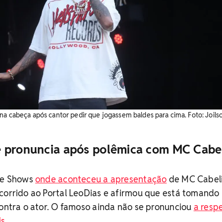
na cabeça após cantor pedir que jogassem baldes para cima. Foto: Joils
e pronuncia após polêmica com MC Cabe
 de Shows
onde aconteceu a apresentação
de MC Cabeli
corrido ao Portal LeoDias e afirmou que está tomando
contra o ator. O famoso ainda não se pronunciou
a resp
is
.