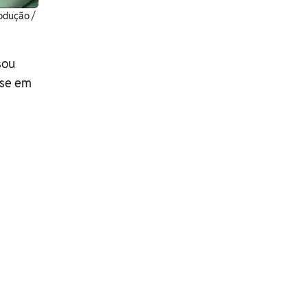
odução /
sou
sse em