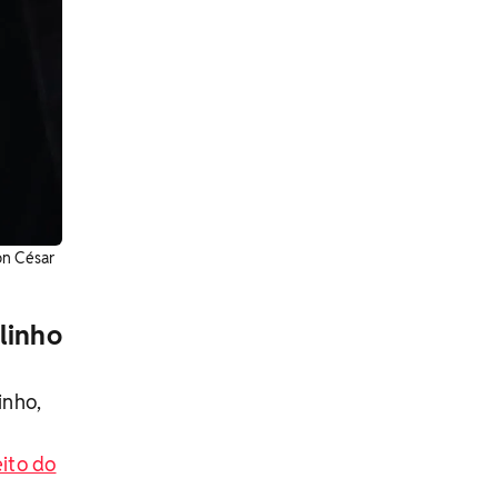
on César
linho
nho,
eito do