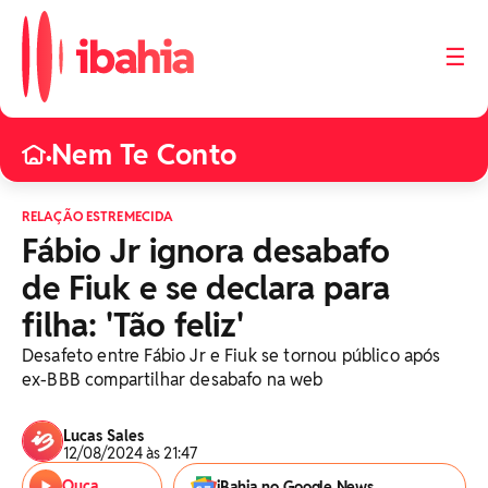
☰
Nem Te Conto
•
RELAÇÃO ESTREMECIDA
Fábio Jr ignora desabafo
de Fiuk e se declara para
filha: 'Tão feliz'
Desafeto entre Fábio Jr e Fiuk se tornou público após
ex-BBB compartilhar desabafo na web
Lucas Sales
12/08/2024 às 21:47
Ouça
iBahia no Google News