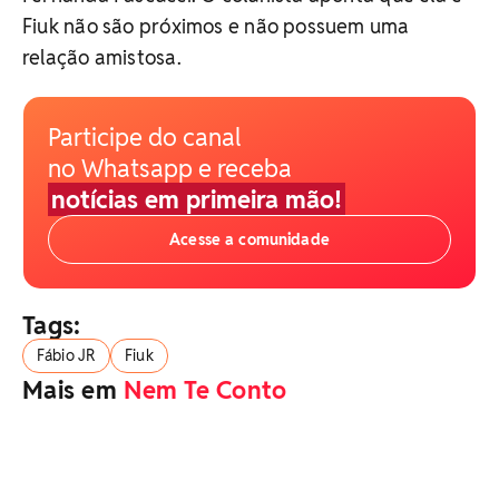
Fiuk não são próximos e não possuem uma
relação amistosa.
Participe do canal
no Whatsapp e receba
notícias em primeira mão!
Acesse a comunidade
Tags:
Fábio JR
Fiuk
Mais em
Nem Te Conto