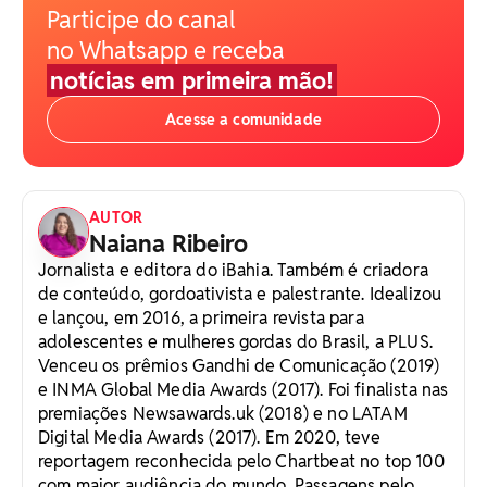
Participe do canal
no Whatsapp e receba
notícias em primeira mão!
Acesse a comunidade
AUTOR
Naiana Ribeiro
Jornalista e editora do iBahia. Também é criadora
de conteúdo, gordoativista e palestrante. Idealizou
e lançou, em 2016, a primeira revista para
adolescentes e mulheres gordas do Brasil, a PLUS.
Venceu os prêmios Gandhi de Comunicação (2019)
e INMA Global Media Awards (2017). Foi finalista nas
premiações Newsawards.uk (2018) e no LATAM
Digital Media Awards (2017). Em 2020, teve
reportagem reconhecida pelo Chartbeat no top 100
com maior audiência do mundo. Passagens pelo