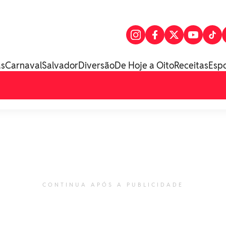
as
Carnaval
Salvador
Diversão
De Hoje a Oito
Receitas
Esp
CONTINUA APÓS A PUBLICIDADE