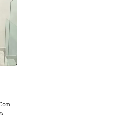
 Com
es