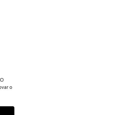
 O
ovar o