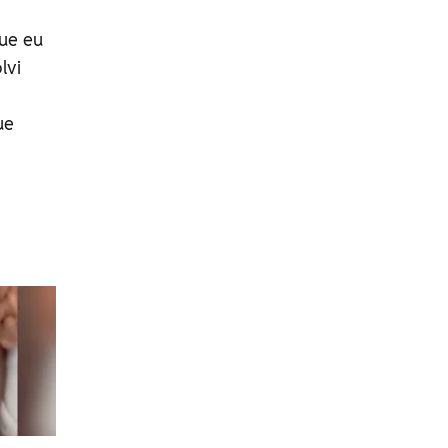
ue eu
lvi
ue