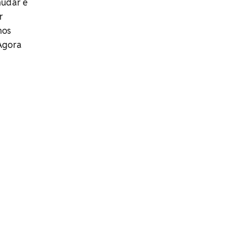
mudar e
r
mos
 Agora