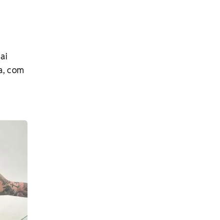
ai
a, com