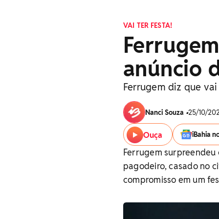
VAI TER FESTA!
Ferrugem
anúncio 
Ferrugem diz que vai
Nanci Souza
•
25/10/202
Ouça
iBahia n
Ferrugem surpreendeu 
pagodeiro, casado no civ
compromisso em um fest