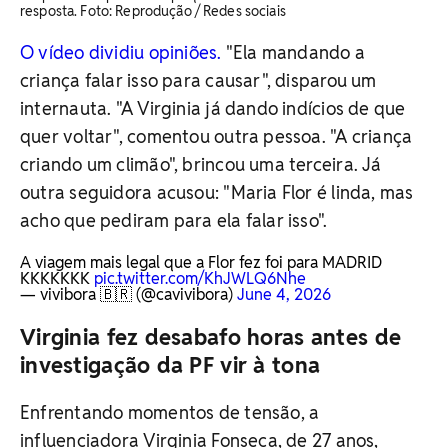
resposta. ​Foto: Reprodução / Redes sociais
O vídeo dividiu opiniões.
"Ela mandando a
criança falar isso para causar", disparou um
internauta. "A Virginia já dando indícios de que
quer voltar", comentou outra pessoa. "A criança
criando um climão", brincou uma terceira. Já
outra seguidora acusou: "Maria Flor é linda, mas
acho que pediram para ela falar isso".
A viagem mais legal que a Flor fez foi para MADRID
KKKKKKK
pic.twitter.com/KhJWLQ6Nhe
— vivibora 🇧🇷 (@cavivibora)
June 4, 2026
Virginia fez desabafo horas antes de
investigação da PF vir à tona
Enfrentando momentos de tensão, a
influenciadora Virginia Fonseca, de 27 anos,