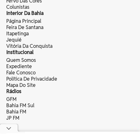
Fervo Das Cores
Colunistas
Interior Da Bahia
Página Principal
Feira De Santana
Itapetinga
Jequié
Vitória Da Conquista
Institucional
Quem Somos
Expediente
Fale Conosco
Política De Privacidade
Mapa Do Site
Rádios
GFM
Bahia FM Sul
Bahia FM
JP FM
copyright © 2025 bahia eventos ltda -