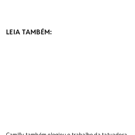
LEIA TAMBÉM:
Camilly também elogiou o trabalho da tatuadora