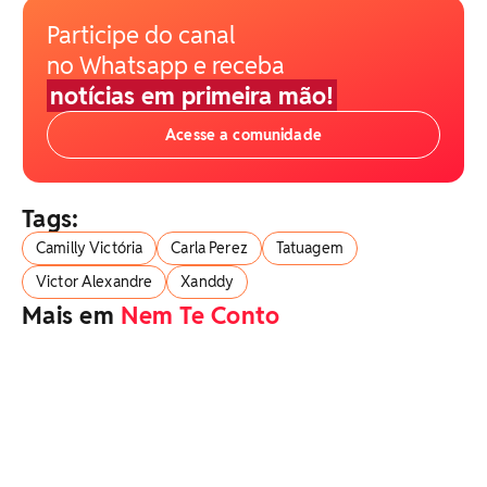
Participe do canal
no Whatsapp e receba
notícias em primeira mão!
Acesse a comunidade
Tags:
Camilly Victória
Carla Perez
Tatuagem
Victor Alexandre
Xanddy
Mais em
Nem Te Conto