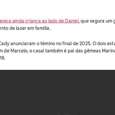
rece ainda criança ao lado de Daniel
, que segura um
to de lazer em família.
 Cady anunciaram o témino no final de 2025. O dois es
m de Marcelo, o casal também é pai das gêmeas Marin
18.