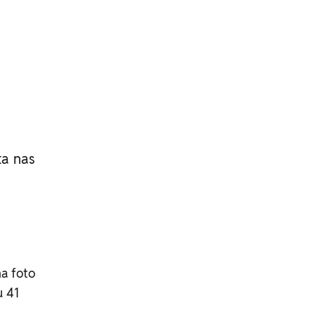
ta nas
a foto
u 41