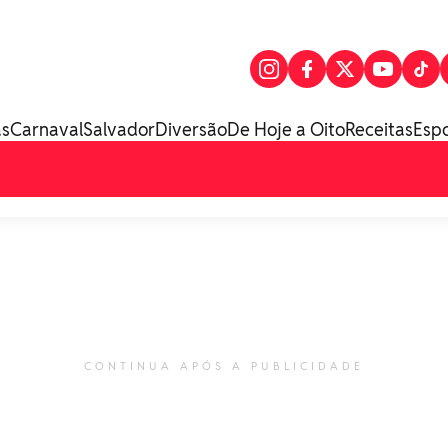
as
Carnaval
Salvador
Diversão
De Hoje a Oito
Receitas
Esp
CONTINUA APÓS A PUBLICIDADE