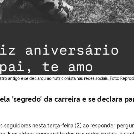
ro antigo e se declarou ao nutricionista nas redes sociais. ​Foto: Repro
ela 'segredo' da carreira e se declara pa
os seguidores nesta terça-feira (2) ao responder pergu
ipe. Nos vídeos compartilhados nas redes sociais, a can