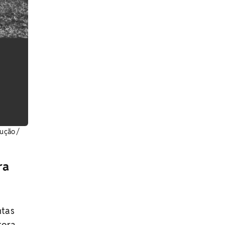
dução /
ra
ntas
tora