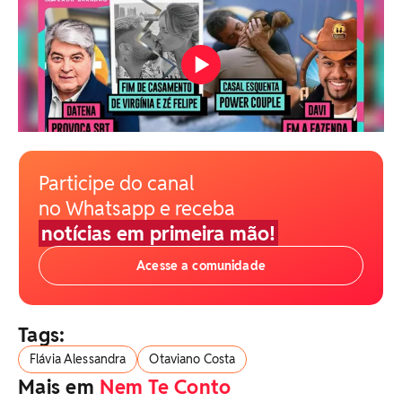
Participe do canal
no Whatsapp e receba
notícias em primeira mão!
Acesse a comunidade
Tags:
Flávia Alessandra
Otaviano Costa
Mais em
Nem Te Conto