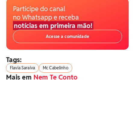
Participe do canal
no Whatsapp e receba
notícias em primeira mão!
Acesse a comunidade
Tags:
Flavia Saraiva
Mc Cabelinho
Mais em
Nem Te Conto