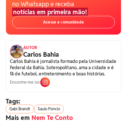
no Whatsapp e receba
notícias em primeira mão!
Acesse a comunidade
AUTOR
Carlos Bahia
Carlos Bahia é jornalista formado pela Universidade
Federal da Bahia. Soteropolitano, ama a cidade e é
fã de futebol, entretenimento e boas histórias.
Encontre-me no:
Tags:
Gabi Brandt
Saulo Poncio
Mais em
Nem Te Conto